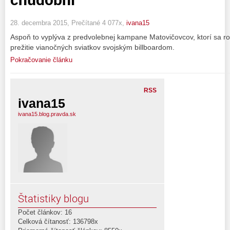
28. decembra 2015, Prečítané 4 077x,
ivana15
Aspoň to vyplýva z predvolebnej kampane Matovičovcov, ktorí sa r
prežitie vianočných sviatkov svojským billboardom.
Pokračovanie článku
RSS
ivana15
ivana15.blog.pravda.sk
Štatistiky blogu
Počet článkov: 16
Celková čítanosť: 136798x