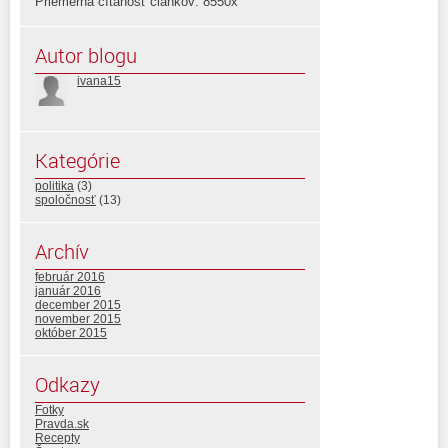
Priemerná čítanosť článkov: 8550x
Autor blogu
ivana15
Kategórie
politika
(3)
spoločnosť
(13)
Archív
február 2016
január 2016
december 2015
november 2015
október 2015
Odkazy
Fotky
Pravda.sk
Recepty