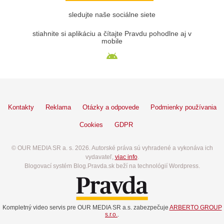
sledujte naše sociálne siete
stiahnite si aplikáciu a čítajte Pravdu pohodlne aj v
mobile
Kontakty
Reklama
Otázky a odpovede
Podmienky používania
Cookies
GDPR
© OUR MEDIA SR a. s. 2026. Autorské práva sú vyhradené a vykonáva ich
vydavateľ,
viac info
.
Blogovací systém Blog.Pravda.sk beží na technológií Wordpress.
Kompletný video servis pre OUR MEDIA SR a.s. zabezpečuje
ARBERTO GROUP
s.r.o.
.