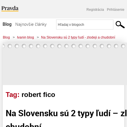
Registrácia
Prihlásenie
Blog
Najnovšie články
Najčítanejšie články
Blog
>
Ivanin blog
>
Na Slovensku sú 2 typy ľudí - zlodeji a chudobní
Najkomentovanejšie články
Zoznam blogov
Komerčné blogy
Tag:
robert fico
Na Slovensku sú 2 typy ľudí – zl
chudobní