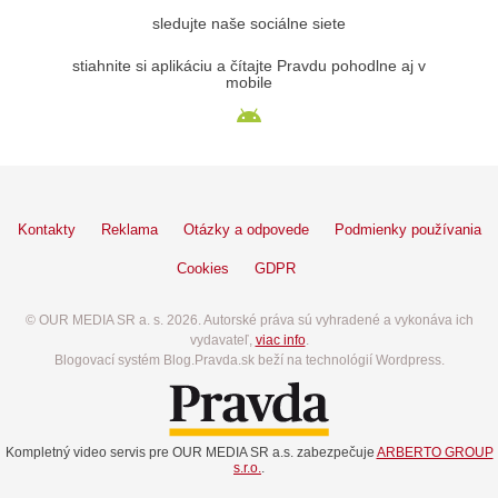
sledujte naše sociálne siete
stiahnite si aplikáciu a čítajte Pravdu pohodlne aj v
mobile
Kontakty
Reklama
Otázky a odpovede
Podmienky používania
Cookies
GDPR
© OUR MEDIA SR a. s. 2026. Autorské práva sú vyhradené a vykonáva ich
vydavateľ,
viac info
.
Blogovací systém Blog.Pravda.sk beží na technológií Wordpress.
Kompletný video servis pre OUR MEDIA SR a.s. zabezpečuje
ARBERTO GROUP
s.r.o.
.