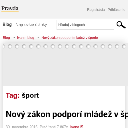
Registrácia
Prihlásenie
Blog
Najnovšie články
Najčítanejšie články
Blog
>
Ivanin blog
>
Nový zákon podporí mládež v športe
Najkomentovanejšie články
Zoznam blogov
Komerčné blogy
Tag:
šport
Nový zákon podporí mládež v š
30. novembra 2015, Prečítané 7 867x,
ivana15