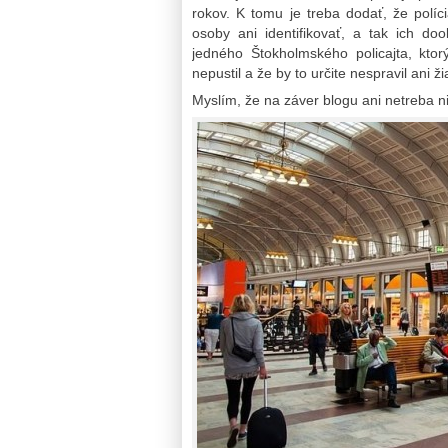
rokov. K tomu je treba dodať, že políc
osoby ani identifikovať, a tak ich do
jedného Štokholmského policajta, ktor
nepustil a že by to určite nespravil ani ži
Myslím, že na záver blogu ani netreba n