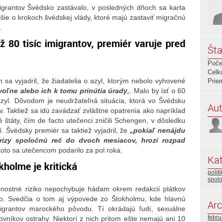
migrantov Švédsko zastávalo, v posledných dňoch sa karta
šie o krokoch švédskej vlády, ktoré majú zastaviť migračnú
.
ž 80 tisíc imigrantov, premiér varuje pred
Šta
Poče
Celk
sa vyjadril, že žiadatelia o azyl, ktorým nebolo vyhovené
Prie
oľne alebo ich k tomu prinútia úrady
„
. Malo by ísť o 60
azyl. Dôvodom je neudržateľná situácia, ktorá vo Švédsku
Aut
 Taktiež sa idú zavádzať zvláštne opatrenia ako napríklad
né štáty, čím de facto utečenci zničili Schengen, v dôsledku
 Švédsky premiér sa taktiež vyjadril, že
„pokiaľ nenájdu
krízy spoločnú reč do dvoch mesiacov, hrozí rozpad
toto sa utečencom podarilo za pol roka.
Kat
kholme je kritická
polit
spol
čnostné riziko nepochybuje hádam okrem redakcií plátkov
. Svedčia o tom aj výpovede zo Štokholmu, kde hlavnú
Arc
migrantov marockého pôvodu. Tí okrádajú ľudí, sexuálne
febr
vníkov ostrahy. Niektorí z nich pritom ešte nemajú ani 10