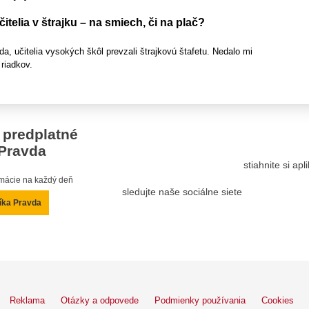
itelia v štrajku – na smiech, či na plač?
a, učitelia vysokých škôl prevzali štrajkovú štafetu. Nedalo mi
riadkov.
 predplatné
Pravda
stiahnite si ap
ormácie na každý deň
sledujte naše sociálne siete
íka Pravda
Reklama
Otázky a odpovede
Podmienky používania
Cookies