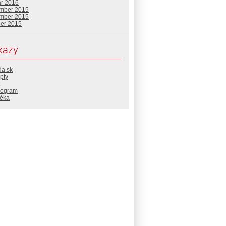
ár 2016
mber 2015
mber 2015
ber 2015
kazy
da.sk
pty
rogram
téka