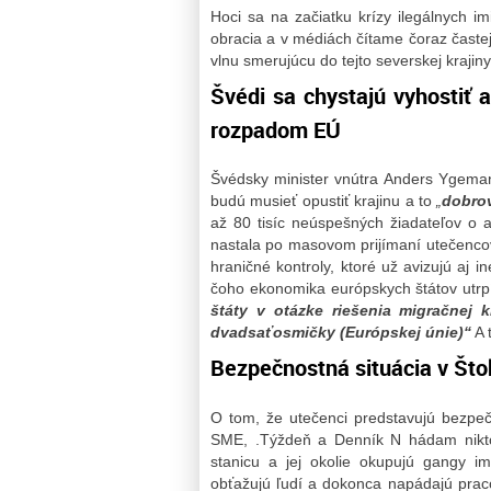
Hoci sa na začiatku krízy ilegálnych i
obracia a v médiách čítame čoraz častej
vlnu smerujúcu do tejto severskej krajiny
Švédi sa chystajú vyhostiť a
rozpadom EÚ
Švédsky minister vnútra Anders Ygeman 
budú musieť opustiť krajinu a to
„
dobrov
až 80 tisíc neúspešných žiadateľov o 
nastala po masovom prijímaní utečencov.
hraničné kontroly, ktoré už avizujú aj i
čoho ekonomika európskych štátov utrpí.
štáty v otázke riešenia migračnej 
dvadsaťosmičky (Európskej únie)“
A 
Bezpečnostná situácia v Što
O tom, že utečenci predstavujú bezpe
SME, .Týždeň a Denník N hádam nikto
stanicu a jej okolie okupujú gangy i
obťažujú ľudí a dokonca napádajú praco