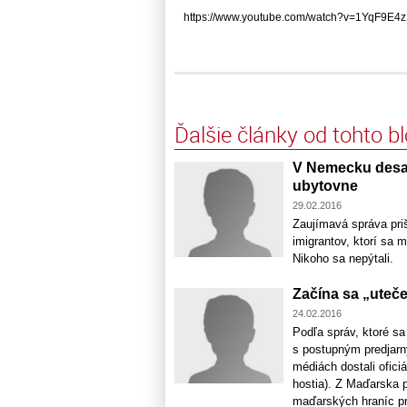
https://www.youtube.com/watch?v=1YqF9E4z1G
Ďalšie články od tohto b
V Nemecku desaťt
ubytovne
29.02.2016
Zaujímavá správa pri
imigrantov, ktorí sa 
Nikoho sa nepýtali.
Začína sa „uteč
24.02.2016
Podľa správ, ktoré s
s postupným predjarný
médiách dostali ofic
hostia). Z Maďarska p
maďarských hraníc pre