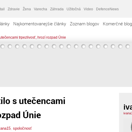
tail
Zdravie
Žena
Varecha
Záhrada
Užitočná
Video
DefenceNews
lánky
Najkomentovanejšie články
Zoznam blogov
Komerčné blog
 utečencami trpezlivosť, hrozí rozpad Únie
tilo s utečencami
iv
rozpad Únie
ivana
vana15
,
spoločnosť