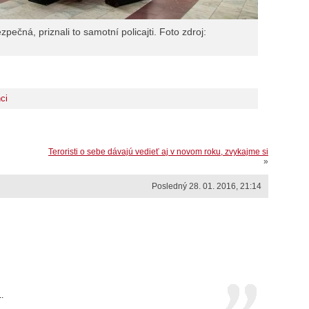
pečná, priznali to samotní policajti. Foto zdroj:
ci
Teroristi o sebe dávajú vedieť aj v novom roku, zvykajme si
»
Posledný 28. 01. 2016, 21:14
.