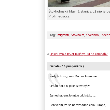
Štokholmská hlavná stanica už nie je bez
Profimedia.cz
Tag:
imigranti
,
Štokholm
,
Švédsko
,
utečen
«
Odkiaľ vzala #Sieť milióny Eur na kampaň?
Debata ( 10 príspevkov )
Žarty bokom, pozri Rómov tu máme ...
Orbán bol a aj je kritizovaný za ...
Ja nechápem, to máte tak krátku ...
Len verim, ze sa nerozpadne cela Europa,... ..