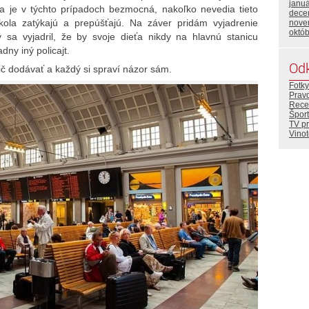
janu
ia je v týchto prípadoch bezmocná, nakoľko nevedia tieto
dece
okola zatýkajú a prepúšťajú. Na záver pridám vyjadrenie
nove
októ
ý sa vyjadril, že by svoje dieťa nikdy na hlavnú stanicu
adny iný policajt.
Od
ič dodávať a každý si spraví názor sám.
Fotky
Prav
Rece
Šport
TV p
Vino