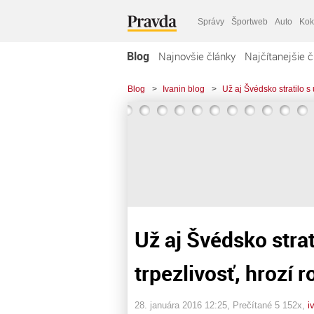
Správy
Športweb
Auto
Kok
Blog
Najnovšie články
Najčítanejšie č
Blog
>
Ivanin blog
>
Už aj Švédsko stratilo s
Už aj Švédsko stra
trpezlivosť, hrozí 
28. januára 2016 12:25
, Prečítané 5 152x,
i