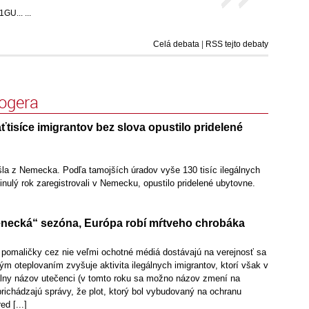
U... ...
Celá debata
|
RSS tejto debaty
logera
isíce imigrantov bez slova opustilo pridelené
šla z Nemecka. Podľa tamojších úradov vyše 130 tisíc ilegálnych
minulý rok zaregistrovali v Nemecku, opustilo pridelené ubytovne.
enecká“ sezóna, Európa robí mŕtveho chrobáka
a pomaličky cez nie veľmi ochotné médiá dostávajú na verejnosť sa
m oteplovaním zvyšuje aktivita ilegálnych imigrantov, ktorí však v
iálny názov utečenci (v tomto roku sa možno názov zmení na
richádzajú správy, že plot, ktorý bol vybudovaný na ochranu
d [...]