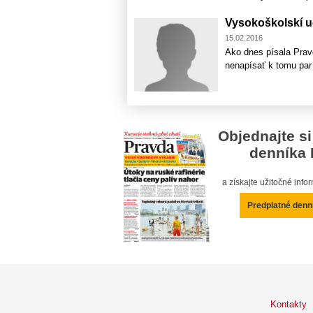
Vysokoškolskí uč
15.02.2016
Ako dnes písala Pravd
nenapísať k tomu par 
Objednajte si
denníka 
a získajte užitočné inf
Predplatné denn
Kontakty