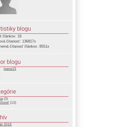
tistiky blogu
t článkov: 16
ová čítanosť: 136817x
merná čítanosť článkov: 8551x
or blogu
ivana15
egórie
ika
(3)
očnosť
(13)
hív
uár 2016