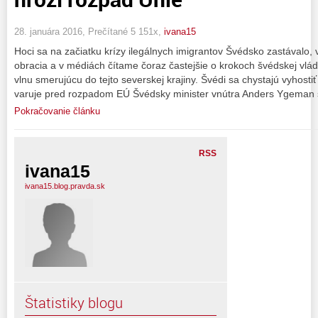
28. januára 2016, Prečítané 5 151x,
ivana15
Hoci sa na začiatku krízy ilegálnych imigrantov Švédsko zastávalo,
obracia a v médiách čítame čoraz častejšie o krokoch švédskej vlád
vlnu smerujúcu do tejto severskej krajiny. Švédi sa chystajú vyhostiť
varuje pred rozpadom EÚ Švédsky minister vnútra Anders Ygeman 
Pokračovanie článku
RSS
ivana15
ivana15.blog.pravda.sk
Štatistiky blogu