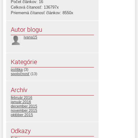
Počet článkov: 16
Celková čítanosť: 136797x
Priemerná čítanosť článkov: 8550x
Autor blogu
ivana15
Kategórie
politika
(3)
spoločnosť
(13)
Archív
február 2016
január 2016
december 2015
november 2015
október 2015
Odkazy