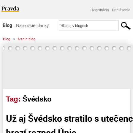
Registrácia
Prihlásenie
Blog
Najnovšie články
Najčítanejšie články
Blog
>
Ivanin blog
Najkomentovanejšie články
>
Už aj Švédsko stratilo s utečencami trpezlivosť, hrozí rozpad Únie
Zoznam blogov
Komerčné blogy
Tag:
Švédsko
Už aj Švédsko stratilo s utečenc
hrozí rozpad Únie